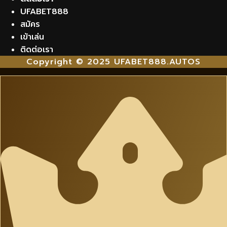
UFABET888
สมัคร
เข้าเล่น
ติดต่อเรา
Copyright © 2025 UFABET888.AUTOS