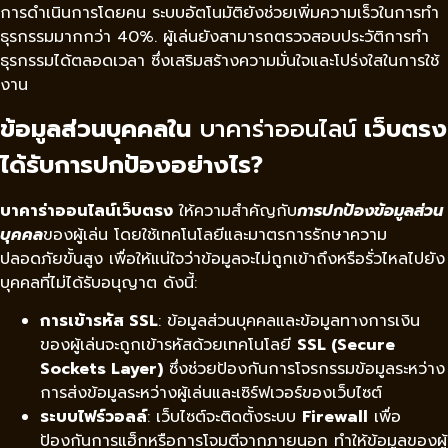
การดำเนินการโดยคน ระบบอัตโนมัติยังช่วยเพิ่มความเร็วในการทำ
ธุรกรรมมากกว่า 40%​. ผู้เล่นยังสามารถตรวจสอบประวัติการทำ
ธุรกรรมได้ตลอดเวลา ซึ่งเสริมสร้างความมั่นใจและโปร่งใสในการใช้
งาน
ข้อมูลส่วนบุคคลใน
บาคาร่าออนไลน์
เว็บตรง
ได้รับการปกป้องอย่างไร?
บาคาร่าออนไลน์เว็บตรง
ให้ความสำคัญกับ
การปกป้องข้อมูลส่วน
บุคคล
ของผู้เล่น โดยใช้เทคโนโลยีและมาตรการรักษาความ
ปลอดภัยขั้นสูง เพื่อให้แน่ใจว่าข้อมูลจะไม่ถูกเข้าถึงหรือรั่วไหลไปยัง
บุคคลที่ไม่ได้รับอนุญาต ดังนี้:
การเข้ารหัส SSL
: ข้อมูลส่วนบุคคลและข้อมูลทางการเงิน
ของผู้เล่นจะถูกเข้ารหัสด้วยเทคโนโลยี
SSL (Secure
Sockets Layer)
ซึ่งช่วยป้องกันการโจรกรรมข้อมูลระหว่าง
การส่งข้อมูลระหว่างผู้เล่นและเซิร์ฟเวอร์ของเว็บไซต์
ระบบไฟร์วอลล์
: เว็บไซต์จะติดตั้งระบบ
Firewall
เพื่อ
ป้องกันการแฮ็กหรือการโจมตีจากภายนอก ทำให้ข้อมูลของผู้