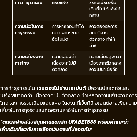
การทำธุรกรรม
แอบแฝง
ธรรมเนียมเพิ่ม
เติมที่ไม่ได้แจ้งให้
ทราบ
ความเร็วในการ
การฝากถอนทำได้
อาจต้องรอการ
ทำธุรกรรม
ทันที ผ่านระบบ
อนุมัติจาก
อัตโนมัติ
ตัวกลาง ทำให้
ล่าช้า
ความเสี่ยงจาก
ความเสี่ยงต่ำ
ความเสี่ยงสูงกว่า
การโกง
เนื่องจากไม่มี
เนื่องจากตัวกลาง
ตัวกลาง
อาจไม่น่าเชื่อถือ
การทำธุรกรรมใน
เว็บตรงไม่ผ่านเอเย่นต์
มีความปลอดภัยและ
โปร่งใสมากกว่า เนื่องจากไม่มีตัวกลาง ทำให้ลดความเสี่ยงจากการ
โกงและค่าธรรมเนียมแอบแฝง ในขณะที่เว็บที่มีเอเย่นต์อาจเพิ่มความ
เสี่ยงในการทุจริตและเกิดความล่าช้าในการทำธุรกรรม
“ติดต่อฝ่ายสนับสนุนผ่านแชทสด UFABET888 พร้อมคำแนะนำ
เพิ่มเติมเกี่ยวกับการเลือกเว็บตรงที่ปลอดภัย!”