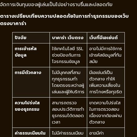
จัดการเงินทุนของผู้เล่นเป็นไปอย่างราบรื่นและปลอดภัย
ตารางเปรียบเทียบความปลอดภัยในการทำธุรกรรมของเว็บ
ตรงบาคาร่า
ปัจจัย
บาคาร่า เว็บตรง
เว็บที่มีเอเย่นต์
การเข้ารหัส
ใช้เทคโนโลยี SSL
อาจไม่มีการใช้การ
ข้อมูล
ช่วยป้องกันการ
เข้ารหัสข้อมูลที่ทัน
โจรกรรมข้อมูล
สมัย
การมีตัวกลาง
ไม่มีบุคคลที่สาม
มีเอเย่นต์เป็น
ทุกธุรกรรมทำ
ตัวกลาง ทำให้
โดยตรงระหว่างผู้
เพิ่มความเสี่ยงใน
เล่นและผู้ให้บริการ
การโกงหรือทุจริต
ความโปร่งใส
สามารถตรวจ
ขาดความโปร่งใส
ของธุรกรรม
สอบประวัติการทำ
ในการตรวจสอบ
ธุรกรรมได้ตลอด
เนื่องจากต้องผ่าน
เวลา
ตัวกลาง
ค่าธรรมเนียมใน
ไม่มีค่าธรรมเนียม
อาจมีค่า