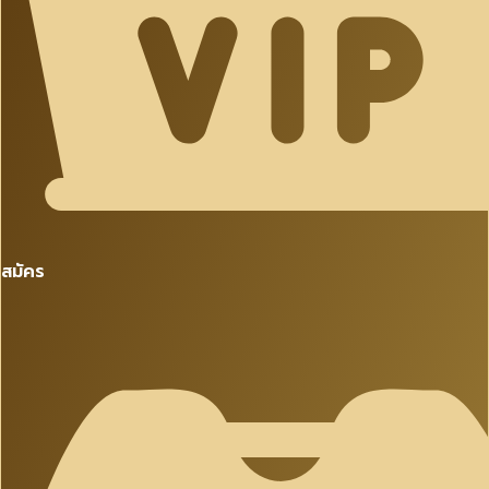
สมัคร