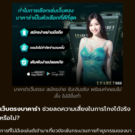
บาคาร่าเว็บตรง สมัครง่าย รับเงินจริง พร้อมค่าคอมไม่
อั้น ไม่มีขั้นต่ำ
เว็บตรงบาคาร่า
ช่วยลดความเสี่ยงในการโกงได้จริง
หรือไม่?
การที่ไม่มีเอเย่นต์เข้ามาเกี่ยวข้องในกระบวนการทำธุรกรรมของบา