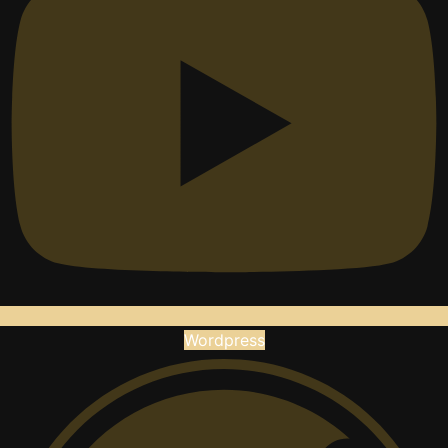
Wordpress