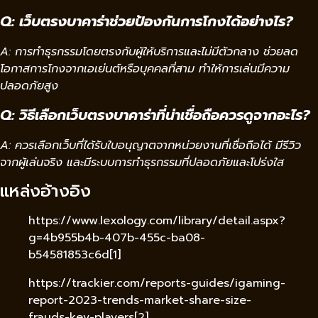
Q: เว็บตรงบาคาร่าช่วยป้องกันการโกงได้อย่างไร?
A: การทำธุรกรรมโดยตรงกับผู้ให้บริการและไม่มีตัวกลาง ช่วยลด
โอกาสการโกงจากเอเย่นต์หรือบุคคลที่สาม ทำให้การเล่นมีความ
ปลอดภัยสูง
Q: วิธีเลือกเว็บตรงบาคาร่าที่น่าเชื่อถือควรดูจากอะไร?
A: ควรเลือกเว็บที่ได้รับใบอนุญาตจากหน่วยงานที่เชื่อถือได้ มีรีวิว
จากผู้เล่นจริง และมีระบบการทำธุรกรรมที่ปลอดภัยและโปร่งใส
แหล่งอ้างอิง
https://www.lexology.com/library/detail.aspx?
g=4b955b4b-407b-455c-ba08-
b54581853c6d[1]
https://trackier.com/reports-guides/igaming-
report-2023-trends-market-share-size-
frauds-key-players[2]