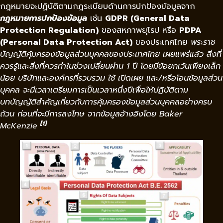
กฎหมายจะปฏิบัติตามกฎระเบียบด้านการปกป้องข้อมูลจาก
กฎหมายการปกป้องข้อมูล
เช่น
GDPR (General Data
Protection Regulation)
ของสหภาพยุโรป หรือ
PDPA
(Personal Data Protection Act)
ของประเทศไทย
พระราช
บัญญัติคุ้มครองข้อมูลส่วนบุคคลของประเทศไทย เผยแพร่แล้ว สิ่งที่
ควรรู้และสิ่งที่ควรทำในช่วงเปลี่ยนผ่าน 1 ปี
โดยมีข้อยกเว้นเพียงเล็ก
น้อย บริษัทและองค์กรที่รวบรวม ใช้ เปิดเผย และ/หรือโอนข้อมูลส่วน
บุคคล จะมีเวลาเตรียมการเป็นเวลาหนึ่งปีเพื่อให้ปฏิบัติตาม
บทบัญญัติสำคัญเกี่ยวกับ
การคุ้มครองข้อมูลส่วนบุคคล
อย่างครบ
ถ้วน ก่อนที่จะมีการลงโทษ จากข้อมูลอ้างอิงโดย
Baker
[1]
McKenzie