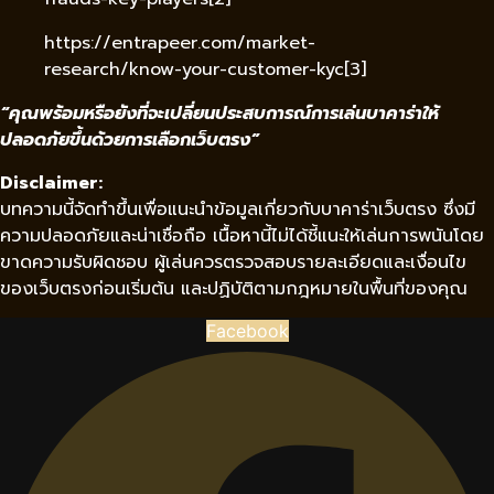
https://entrapeer.com/market-
research/know-your-customer-kyc[3]
“คุณพร้อมหรือยังที่จะเปลี่ยนประสบการณ์การเล่นบาคาร่าให้
ปลอดภัยขึ้นด้วยการเลือกเว็บตรง”
Disclaimer:
บทความนี้จัดทำขึ้นเพื่อแนะนำข้อมูลเกี่ยวกับบาคาร่าเว็บตรง ซึ่งมี
ความปลอดภัยและน่าเชื่อถือ เนื้อหานี้ไม่ได้ชี้แนะให้เล่นการพนันโดย
ขาดความรับผิดชอบ ผู้เล่นควรตรวจสอบรายละเอียดและเงื่อนไข
ของเว็บตรงก่อนเริ่มต้น และปฏิบัติตามกฎหมายในพื้นที่ของคุณ
Facebook