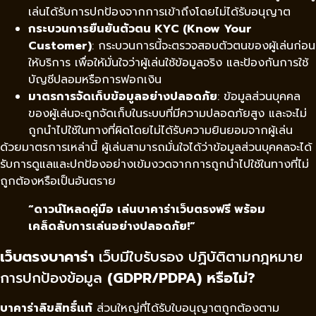
เล่นได้รับการปกป้องจากการเข้าถึงโดยไม่ได้รับอนุญาต
กระบวนการยืนยันตัวตน KYC (Know Your
Customer)
: กระบวนการนี้จะตรวจสอบตัวตนของผู้เล่นก่อน
ให้บริการ เพื่อให้มั่นใจว่าผู้เล่นใช้ข้อมูลจริง และป้องกันการใช้
บัญชีปลอมหรือการฟอกเงิน
มาตรการจัดเก็บข้อมูลอย่างปลอดภัย
: ข้อมูลส่วนบุคคล
ของผู้เล่นจะถูกจัดเก็บในระบบที่มีความปลอดภัยสูง และจะไม่
ถูกนำไปใช้ในทางที่ผิดโดยไม่ได้รับความยินยอมจากผู้เล่น
ด้วยมาตรการเหล่านี้ ผู้เล่นสามารถมั่นใจได้ว่าข้อมูลส่วนบุคคลจะได้
รับการดูแลและปกป้องอย่างเข้มงวดจากการถูกนำไปใช้ในทางที่ไม่
ถูกต้องหรือเป็นอันตราย
“ดาวน์โหลดคู่มือ เล่นบาคาร่าเว็บตรงฟรี พร้อม
เคล็ดลับการเล่นอย่างปลอดภัย!”
เว็บตรงบาคาร่า
เว็บมีใบรับรอง ปฏิบัติตามกฎหมาย
การปกป้องข้อมูล
(GDPR/PDPA) หรือไม่?
บาคาร่าลิขสิทธิ์แท้
ส่วนใหญ่ที่ได้รับใบอนุญาตถูกต้องตาม