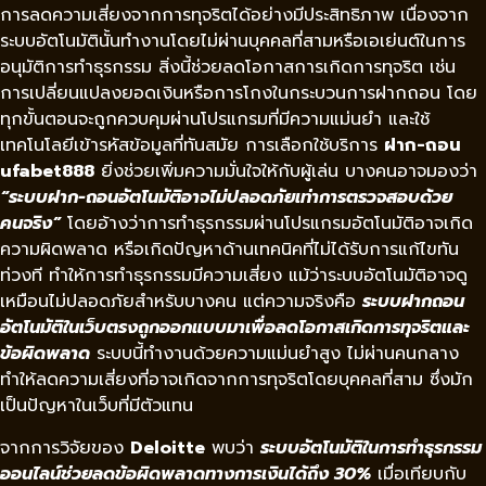
การลดความเสี่ยงจากการทุจริตได้อย่างมีประสิทธิภาพ เนื่องจาก
ระบบอัตโนมัตินั้นทำงานโดยไม่ผ่านบุคคลที่สามหรือเอเย่นต์ในการ
อนุมัติการทำธุรกรรม สิ่งนี้ช่วยลดโอกาสการเกิดการทุจริต เช่น
การเปลี่ยนแปลงยอดเงินหรือการโกงในกระบวนการฝากถอน โดย
ทุกขั้นตอนจะถูกควบคุมผ่านโปรแกรมที่มีความแม่นยำ และใช้
เทคโนโลยีเข้ารหัสข้อมูลที่ทันสมัย การเลือกใช้บริการ
ฝาก-ถอน
ufabet888
ยิ่งช่วยเพิ่มความมั่นใจให้กับผู้เล่น บางคนอาจมองว่า
“ระบบฝาก-ถอนอัตโนมัติอาจไม่ปลอดภัยเท่าการตรวจสอบด้วย
คนจริง”
โดยอ้างว่าการทำธุรกรรมผ่านโปรแกรมอัตโนมัติอาจเกิด
ความผิดพลาด หรือเกิดปัญหาด้านเทคนิคที่ไม่ได้รับการแก้ไขทัน
ท่วงที ทำให้การทำธุรกรรมมีความเสี่ยง แม้ว่าระบบอัตโนมัติอาจดู
เหมือนไม่ปลอดภัยสำหรับบางคน แต่ความจริงคือ
ระบบฝากถอน
อัตโนมัติในเว็บตรงถูกออกแบบมาเพื่อลดโอกาสเกิดการทุจริตและ
ข้อผิดพลาด
ระบบนี้ทำงานด้วยความแม่นยำสูง ไม่ผ่านคนกลาง
ทำให้ลดความเสี่ยงที่อาจเกิดจากการทุจริตโดยบุคคลที่สาม ซึ่งมัก
เป็นปัญหาในเว็บที่มีตัวแทน
จากการวิจัยของ
Deloitte
พบว่า
ระบบอัตโนมัติในการทำธุรกรรม
ออนไลน์ช่วยลดข้อผิดพลาดทางการเงินได้ถึง 30%
เมื่อเทียบกับ