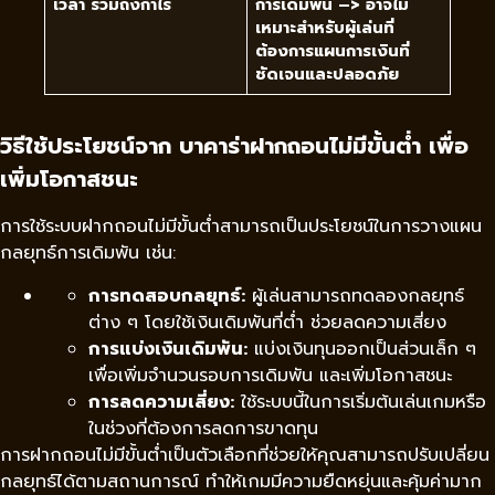
เวลา รวมถึงกำไร
การเดิมพัน –> อาจไม่
เหมาะสำหรับผู้เล่นที่
ต้องการแผนการเงินที่
ชัดเจนและปลอดภัย
วิธีใช้ประโยชน์จาก บาคาร่าฝากถอนไม่มีขั้นต่ำ เพื่อ
เพิ่มโอกาสชนะ
การใช้ระบบฝากถอนไม่มีขั้นต่ำสามารถเป็นประโยชน์ในการวางแผน
กลยุทธ์การเดิมพัน เช่น:
การทดสอบกลยุทธ์:
ผู้เล่นสามารถทดลองกลยุทธ์
ต่าง ๆ โดยใช้เงินเดิมพันที่ต่ำ ช่วยลดความเสี่ยง
การแบ่งเงินเดิมพัน:
แบ่งเงินทุนออกเป็นส่วนเล็ก ๆ
เพื่อเพิ่มจำนวนรอบการเดิมพัน และเพิ่มโอกาสชนะ
การลดความเสี่ยง:
ใช้ระบบนี้ในการเริ่มต้นเล่นเกมหรือ
ในช่วงที่ต้องการลดการขาดทุน
การฝากถอนไม่มีขั้นต่ำเป็นตัวเลือกที่ช่วยให้คุณสามารถปรับเปลี่ยน
กลยุทธ์ได้ตามสถานการณ์ ทำให้เกมมีความยืดหยุ่นและคุ้มค่ามาก