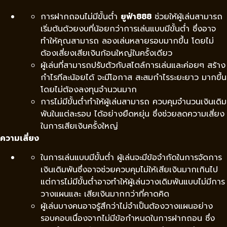
การฝากถอนไม่มีขั้นต่ำ
ยูฟ่า888
ช่วยให้ผู้เล่นสามารถ
เริ่มต้นด้วยงบที่น้อยกว่าการเล่นแบบมีขั้นต่ำ ซึ่งอาจ
ทำให้คุณสามารถ ลองเล่นหลายรอบมากขึ้น โดยไม่
ต้องเสี่ยงเสียเงินก้อนใหญ่ในครั้งเดียว
ผู้เล่นที่สามารถปรับตัวกับสไตล์การเล่นและค่อยๆ สร้าง
กำไรทีละน้อยได้ จะมีโอกาส สะสมกำไรระยะยาว มากขึ้น
โดยไม่ต้องลงทุนจำนวนมาก
การไม่มีขั้นต่ำทำให้ผู้เล่นสามารถ ควบคุมจำนวนเงินเดิม
พันในแต่ละรอบ ได้อย่างยืดหยุ่น ซึ่งช่วยลดความเสี่ยง
ในการเสียเงินครั้งใหญ่
ความเสี่ยง
ในการเล่นแบบมีขั้นต่ำ ผู้เล่นจะมีข้อจำกัดในการจัดการ
เงินเดิมพันซึ่งอาจช่วยควบคุมไม่ให้เสียเงินมากเกินไป
แต่การไม่มีขั้นต่ำอาจทำให้ผู้เล่นวางเดิมพันแบบไม่มีการ
วางแผนและ เสียเงินมากกว่าที่คาดคิด
ผู้เล่นบางคนอาจรู้สึกว่าไม่จำเป็นต้องวางแผนอย่าง
รอบคอบเนื่องจากไม่มีข้อกำหนดในการฝากถอน ซึ่ง