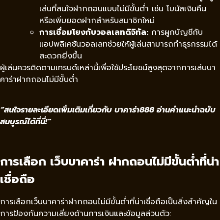
เล่นที่สนใจฝากถอนแบบไม่มีขั้นต่ำ เช่น โบนัสเงินคืน
หรือเพิ่มยอดฝากสำหรับสมาชิกใหม่
การเชื่อมโยงกับวอลเลทดิจิทัล:
การผูกบัญชีกับ
แอปพลิเคชันวอลเลทช่วยให้ผู้เล่นสามารถทำธุรกรรมได้
สะดวกยิ่งขึ้น
ผู้เล่นควรติดตามเทรนด์เหล่านี้เพื่อใช้ประโยชน์สูงสุดจากการเล่นบา
คาร่าฝากถอนไม่มีขั้นต่ำ
“สนใจรายละเอียดเพิ่มเติมเกี่ยวกับ บาคาร่า888 อ่านคำแนะนำฉบับ
สมบูรณ์ได้ที่นี่!”
การเลือก เว็บบาคาร่า ฝากถอนไม่มีขั้นต่ำที่น่า
เชื่อถือ
การเลือกเว็บบาคาร่าฝากถอนไม่มีขั้นต่ำที่น่าเชื่อถือเป็นสิ่งสำคัญใน
การป้องกันความเสี่ยงด้านการเงินและข้อมูลส่วนตัว: