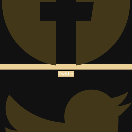
Twitter