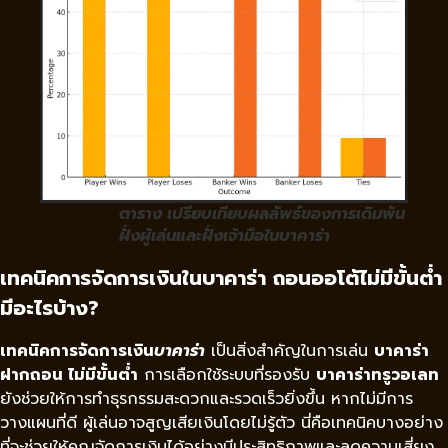
ตาราง เปรียบเทียบผลลัพธ์ของการเดิมพัน
ฝั่งผู้เล่นและฝั่งเจ้ามือในบาคาร่า
เทคนิคการจัดการเงินในบาคาร่า ถอนออโต้ไม่มีขั้นต่ำ
มีอะไรบ้าง?
เทคนิคการจัดการเงิน
บาคาร่า
เป็นสิ่งสำคัญในการเล่น
บาคาร่า
ฝากถอน ไม่มีขั้นต่ำ
การเลือกใช้ระบบที่รองรับ
บาคาร่าทรูวอเลท
ยังช่วยให้การทำธุรกรรมสะดวกและรวดเร็วยิ่งขึ้น หากไม่มีการ
วางแผนที่ดี ผู้เล่นอาจสูญเสียเงินโดยไม่รู้ตัว นี่คือเทคนิคบางอย่าง
ที่จะช่วยให้คุณจัดการเงินได้อย่างมีประสิทธิภาพและลดความเสี่ยง