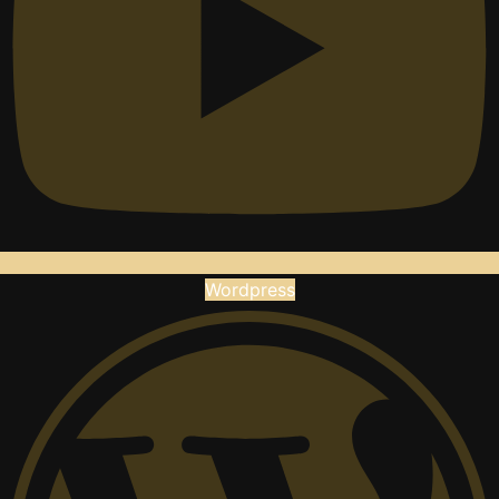
Wordpress