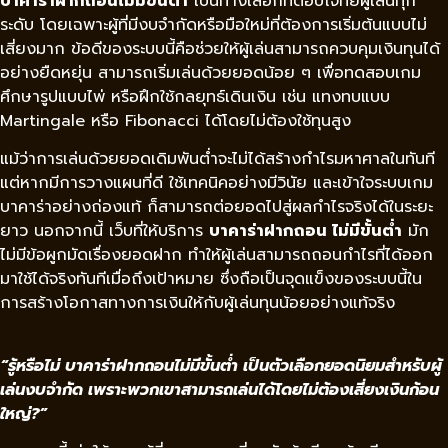
บาคาร่าฝากถอนไม่มีขั้นต่ำ
เป็นทางเลือกที่ตอบโจทย์ผู้เล่นทุก
ระดับ โดยเฉพาะผู้ที่มีงบจำกัดหรือมือใหม่ที่ต้องการเริ่มต้นแบบไม่
เสี่ยงมาก ข้อดีของระบบนี้คือช่วยให้ผู้เล่นสามารถควบคุมเงินทุนได้
อย่างยืดหยุ่น สามารถเริ่มเล่นด้วยยอดน้อย ๆ เพื่อทดสอบเกม
ศึกษารูปแบบไพ่ หรือฝึกใช้กลยุทธ์เดินเงิน เช่น แทงทบแบบ
Martingale หรือ Fibonacci ได้โดยไม่ต้องใช้ทุนสูง
แม้ว่าการเล่นด้วยยอดเดิมพันต่ำจะไม่ได้สร้างกำไรมหาศาลในทันที
แต่หากมีการวางแผนที่ดี ใช้เทคนิคอย่างมีวินัย และเข้าใจระบบเกม
บาคาร่าอย่างถ่องแท้ ก็สามารถต่อยอดไปสู่ผลกำไรจริงได้ในระยะ
ยาว นอกจากนี้ เว็บที่ให้บริการ
บาคาร่าฝากถอน ไม่มีขั้นต่ำ
มัก
ไม่มีข้อผูกมัดเรื่องยอดฝาก ทำให้ผู้เล่นสามารถถอนกำไรที่ได้ออก
มาใช้ได้จริงทันทีเมื่อถึงเป้าหมาย ซึ่งถือเป็นจุดแข็งของระบบนี้ใน
การสร้างโอกาสทางการเงินให้กับผู้เล่นทุนน้อยอย่างแท้จริง
“รู้หรือไม่ บาคาร่าฝากถอนไม่มีขั้นต่ำ เป็นตัวเลือกยอดนิยมสำหรับผู้
เล่นงบจำกัด เพราะพวกเขาสามารถเล่นได้โดยไม่ต้องเสี่ยงเงินก้อน
ใหญ่?”