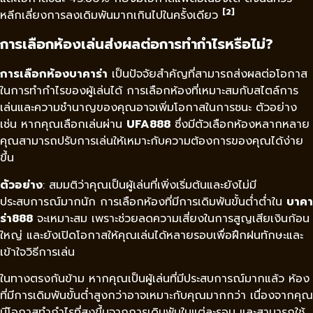
[2]
หลีกเลี่ยงการลงเดิมพันมากเกินไปในครั้งเดียว
การเลือกห้องเล่นส่งผลต่อการทำกำไรหรือไม่?
การเลือกห้องบาคาร่า
เป็นปัจจัยสำคัญที่สามารถส่งผลต่อโอกาส
ในการทำกำไรของผู้เล่นได้ การเลือกห้องที่เหมาะสมกับสไตล์การ
เล่นและความชำนาญของคุณอาจเพิ่มโอกาสในการชนะ ตัวอย่าง
เช่น หากคุณเลือกเล่นผ่าน
UFA888
ซึ่งมีตัวเลือกห้องหลากหลาย
คุณสามารถปรับการเล่นให้เหมาะกับความต้องการของคุณได้ง่าย
ขึ้น
ตัวอย่าง
: สมมติว่าคุณเป็นผู้เล่นที่เพิ่งเริ่มต้นและยังไม่มี
ประสบการณ์มากนัก การเลือกห้องที่มีการเดิมพันขั้นต่ำต่ำใน
บาคา
ร่า888
จะเหมาะสม เพราะช่วยลดความเสี่ยงในการสูญเสียเงินก้อน
ใหญ่ และยังเปิดโอกาสให้คุณเล่นได้หลายรอบเพื่อฝึกฝนทักษะและ
เข้าใจวิธีการเล่น
ในทางตรงกันข้าม หากคุณเป็นผู้เล่นที่มีประสบการณ์มากแล้ว ห้อง
ที่มีการเดิมพันขั้นต่ำสูงกว่าอาจเหมาะกับคุณมากกว่า เนื่องจากคุณ
มีโอกาสทำกำไรที่สูงขึ้นจากการเดิมพันในแต่ละรอบ และสามารถใช้