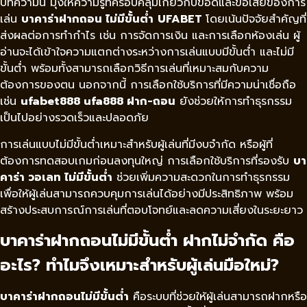
บทความนี้ มุ่งให้ความรู้ที่ครอบคลุมเกี่ยวกับข้อดีและข้อเสียของการ
เล่น
บาคาร่าฝากถอน ไม่มีขั้นต่ำ
UFABET
โดยเน้นปัจจัยสำคัญที่
ส่งผลต่อการทำกำไร เช่น การจัดการเงิน และการเลือกห้องเล่น ผู้
อ่านจะได้เข้าใจความแตกต่างระหว่างการเล่นแบบมีขั้นต่ำ และไม่มี
ขั้นต่ำ พร้อมทั้งสามารถเลือกวิธีการเล่นที่เหมาะสมกับความ
ต้องการของตน นอกจากนี้ การเลือกใช้บริการที่มีความน่าเชื่อถือ
เช่น
ufabet888 ufa888 ฝาก-ถอน
ยังช่วยให้การทำธุรกรรม
เป็นไปอย่างรวดเร็วและปลอดภัย
การเล่นแบบไม่มีขั้นต่ำเหมาะสำหรับผู้เล่นที่มีงบจำกัด หรือผู้ที่
ต้องการทดสอบเกมก่อนลงทุนใหญ่ การเลือกใช้บริการที่รองรับ
บา
คาร่า วอเลท ไม่มีขั้นต่ำ
ช่วยเพิ่มความสะดวกในการทำธุรกรรม
เพื่อให้ผู้เล่นสามารถควบคุมการเล่นได้อย่างมีประสิทธิภาพ พร้อม
สร้างประสบการณ์การเล่นที่ตอบโจทย์และลดความเสี่ยงในระยะยาว
บาคาร่าฝากถอนไม่มีขั้นต่ำ ฝากไม่จำกัด คือ
อะไร? ทำไมจึงเหมาะสำหรับผู้เล่นมือใหม่?
บาคาร่าฝากถอนไม่มีขั้นต่ำ
คือระบบที่ช่วยให้ผู้เล่นสามารถฝากหรือ