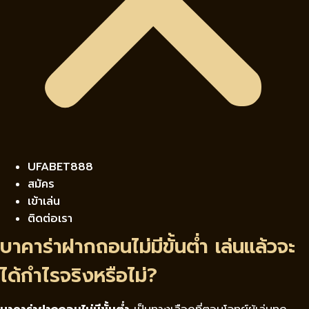
UFABET888
สมัคร
เข้าเล่น
ติดต่อเรา
บาคาร่าฝากถอนไม่มีขั้นต่ำ เล่นแล้วจะ
ได้กำไรจริงหรือไม่?