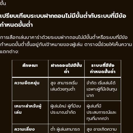
ขึ้น
เปรียบเทียบระบบฝากถอนไม่มีขั้นต่ำกับระบบที่มีข้อ
กำหนดขั้นต่ำ
การเลือกเล่นบาคาร่าด้วยระบบฝากถอนไม่มีขั้นต่ำหรือระบบที่มีข้อ
กำหนดขั้นต่ำขึ้นอยู่กับเป้าหมายของผู้เล่น ตารางนี้ช่วยให้เห็นความ
แตกต่าง:
ลักษณะ
ฝากถอนไม่มีขั้น
ระบบที่มีข้อ
ต่ำ
กำหนดขั้นต่ำ
ความยืดหยุ่น
สูง สามารถเริ่ม
จำกัด เริ่มเล่นได้
เล่นด้วยทุนต่ำ
เฉพาะผู้ที่มีเงินทุน
มาก
เหมาะสำหรับผู้
ผู้เล่นใหม่ ผู้ที่มีงบ
ผู้เล่นที่มี
เล่น
ประมาณจำกัด
ประสบการณ์และ
ทุนที่มากกว่า
ความเสี่ยง
ต่ำ ผู้เล่นสามารถ
สูง อาจเกิดความ