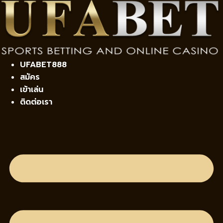
Skip
to
content
UFABET888
สมัคร
เข้าเล่น
ติดต่อเรา