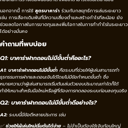
นอกจากนี้ การใช้
สูตรบาคาร่า
ร่วมกับกลยุทธ์การเล่นระยะยาว
เช่น การเลือกเดิมพันที่มีความเสี่ยงต่ำและสร้างกำไรทีละน้อย ยัง
ช่วยลดโอกาสในการขาดทุนและเพิ่มโอกาสในการทำกำไรในระยะยาว
ได้อย่างมั่นคง
คำถามที่พบบ่อย
Q1: บาคาร่าฝากถอนไม่มีขั้นต่ำคืออะไร?
A1:
บาคาร่าฝากถอนไม่มีขั้นต่ำ
คือระบบที่ช่วยให้ผู้เล่นสามารถทำ
ธุรกรรมการฝากและถอนเงินได้โดยไม่มีข้อกำหนดขั้นต่ำ ซึ่ง
หมายความว่าผู้เล่นสามารถเริ่มต้นเล่นด้วยงบประมาณเท่าใดก็ได้
ทำให้เหมาะสำหรับมือใหม่หรือผู้ที่ต้องการทดลองระบบก่อนลงทุนจริง
Q2: บาคาร่าฝากถอนไม่มีขั้นต่ำดีอย่างไร?
A2:
ระบบนี้มีข้อดีหลายประการ เช่น
✅
ช่วยให้ผู้เล่นใหม่เริ่มต้นได้ง่าย
– ไม่จำเป็นต้องใช้เงินก้อนใหญ่