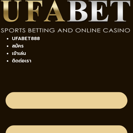
Skip
to
content
UFABET888
สมัคร
เข้าเล่น
ติดต่อเรา