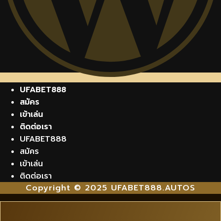
UFABET888
สมัคร
เข้าเล่น
ติดต่อเรา
UFABET888
สมัคร
เข้าเล่น
ติดต่อเรา
Copyright © 2025 UFABET888.AUTOS