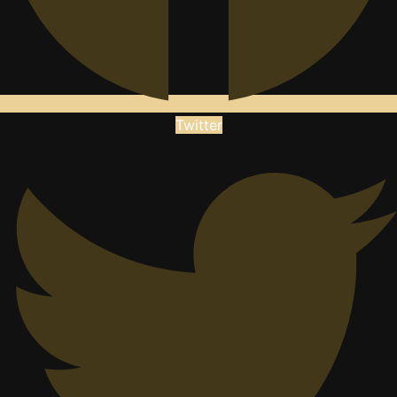
Twitter